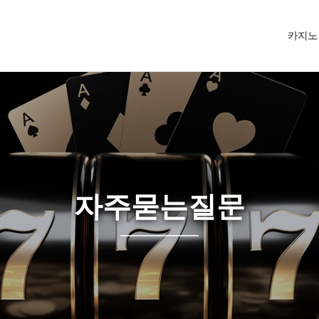
카지노
자주묻는질문