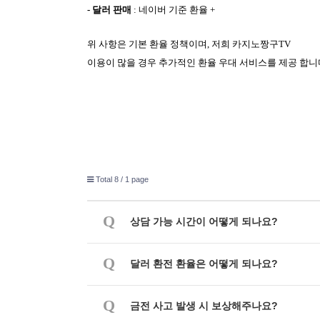
- 달러 판매
: 네이버 기준 환율 +
위 사항은 기본 환율 정책이며, 저희 카지노짱구TV
이용이 많을 경우 추가적인 환율 우대 서비스를 제공 합니
Total 8 /
1 page
Q
상담 가능 시간이 어떻게 되나요?
Q
달러 환전 환율은 어떻게 되나요?
Q
금전 사고 발생 시 보상해주나요?