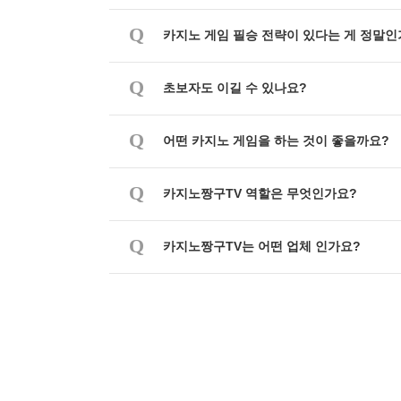
Q
카지노 게임 필승 전략이 있다는 게 정말인
Q
초보자도 이길 수 있나요?
Q
어떤 카지노 게임을 하는 것이 좋을까요?
Q
카지노짱구TV 역할은 무엇인가요?
Q
카지노짱구TV는 어떤 업체 인가요?