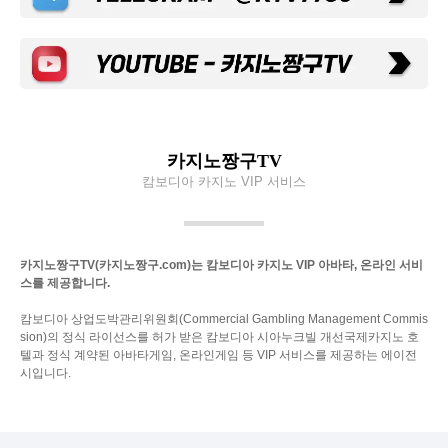
카지노짱구TV
캄보디아 카지노 VIP 서비스
카지노짱구TV(카지노짱구.com)는
캄보디아 카지노 VIP 아바타, 온라인 서비
스를 제공합니다.
캄보디아 상업도박관리위원회(Commercial Gambling Management Commis
sion)의
정식 라이선스를 허가 받은 캄보디아 시아누크빌
개선국제카지노 호
텔과 정식 계약된 아바타게임, 온라인게임 등
VIP 서비스를 제공하는 에이전
시입니다.